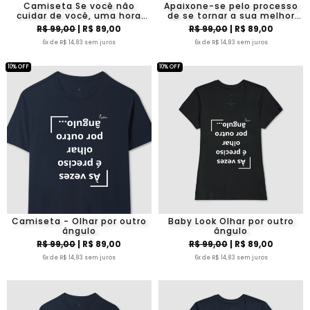
Camiseta Se você não
Apaixone-se pelo processo
cuidar de você, uma hora
de se tornar a sua melhor
não cuidará de mais
versão.
R$ 99,00
| R$ 89,00
R$ 99,00
| R$ 89,00
ninguém. Maquina sem
manutenção para!
6x de R$ 14,83 sem juros
6x de R$ 14,83 sem juros
10% OFF
10% OFF
Camiseta - Olhar por outro
Baby Look Olhar por outro
ângulo
ângulo
R$ 99,00
| R$ 89,00
R$ 99,00
| R$ 89,00
6x de R$ 14,83 sem juros
6x de R$ 14,83 sem juros