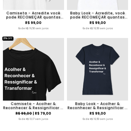
Camiseta - Acredite você
Baby Look - Acredite, você
pode RECOMEÇAR quantas
pode RECOMEÇAR quantas
vezes quiser
vezes quiser
R$ 99,00
R$ 99,00
6x de R$ 16,50 sem juros
6x de R$ 16,50 sem juros
20% OFF
Camiseta - Acolher &
Baby Look - Acolher &
Reconhecer & Ressignificar &
Reconhecer & Ressignificar &
Transformar
Transformar
R$ 99,00
| R$ 79,00
R$ 99,00
6x de R$ 13,17 sem juros
6x de R$ 16,50 sem juros