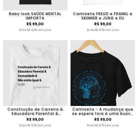
Baby look SAÚDE MENTAL
Camiseta FREUD e FRANKL e
IMPORTA
SKINNER e JUNG e EU
R$ 99,00
R$ 99,00
6x de R$ 16,50 sem juros
6x de R$ 16,50 sem juros
Construção de Carreira &
Camiseta - A mudança que
Educadora Parental &
se espera fora é uma busca
Comunidade & Não existe
que se inicia dentro
R$ 99,00
R$ 99,00
igual & CCEP
6x de R$ 16,50 sem juros
6x de R$ 16,50 sem juros