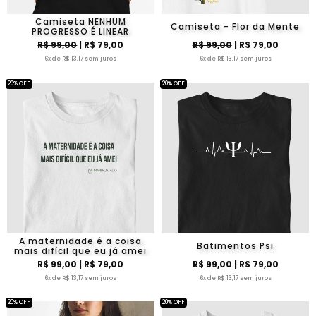
Camiseta NENHUM
Camiseta - Flor da Mente
PROGRESSO É LINEAR
R$ 99,00
| R$ 79,00
R$ 99,00
| R$ 79,00
6x de R$ 13,17 sem juros
6x de R$ 13,17 sem juros
20% OFF
20% OFF
A maternidade é a coisa
Batimentos Psi
mais difícil que eu já amei
R$ 99,00
| R$ 79,00
R$ 99,00
| R$ 79,00
6x de R$ 13,17 sem juros
6x de R$ 13,17 sem juros
20% OFF
20% OFF