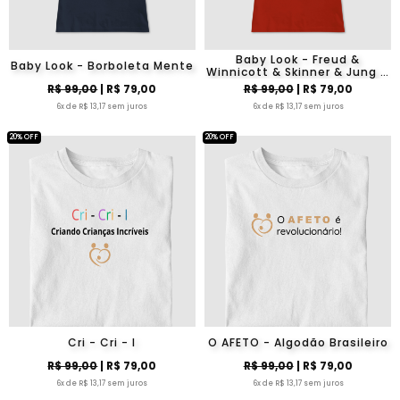
Baby Look - Freud &
Baby Look - Borboleta Mente
Winnicott & Skinner & Jung &
Heidegger & Eu
R$ 99,00
| R$ 79,00
R$ 99,00
| R$ 79,00
6x de R$ 13,17 sem juros
6x de R$ 13,17 sem juros
20% OFF
20% OFF
Cri - Cri - I
O AFETO - Algodão Brasileiro
R$ 99,00
| R$ 79,00
R$ 99,00
| R$ 79,00
6x de R$ 13,17 sem juros
6x de R$ 13,17 sem juros