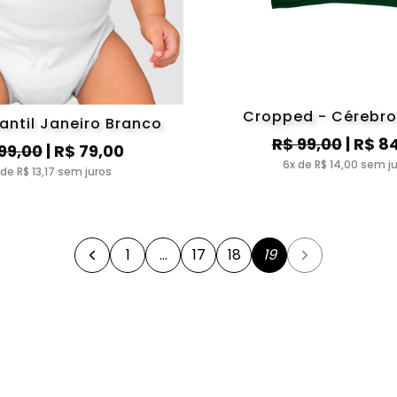
Cropped - Cérebro
antil Janeiro Branco
R$ 99,00
| R$ 8
99,00
| R$ 79,00
6x de R$ 14,00 sem j
 de R$ 13,17 sem juros
1
…
17
18
19