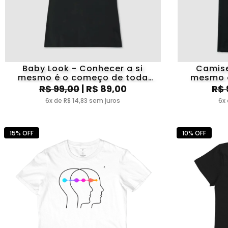
Baby Look - Conhecer a si
Camise
mesmo é o começo de toda
mesmo 
sabedoria. Aristóteles
sabed
R$ 99,00
| R$ 89,00
R$ 
6x de R$ 14,83 sem juros
6x 
15% OFF
10% OFF