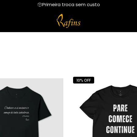
Primeira troca sem custo
ETOM
Regata
REGATA
Cropped
CROPPED
SI
Suéter Moletom
FRASES
Body Infantil
IMAGENS
O AMARELO
Body Infantil
10% OFF