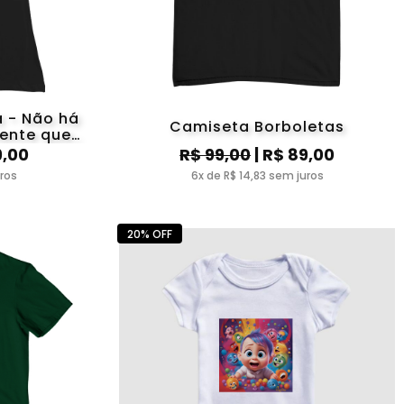
 - Não há
Camiseta Borboletas
ente que
 sob outro
9,00
R$ 99,00
| R$ 89,00
uros
6x de R$ 14,83 sem juros
20% OFF