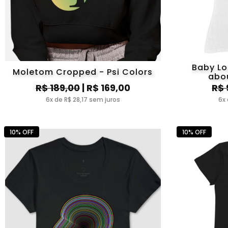
Baby Loo
Moletom Cropped - Psi Colors
abo
R$ 189,00
| R$ 169,00
R$ 
6x de R$ 28,17 sem juros
6x 
10% OFF
10% OFF