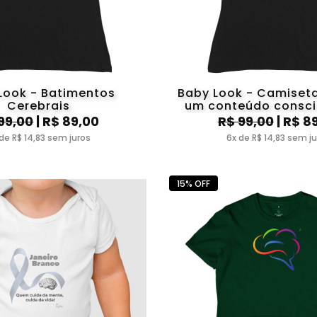
Look - Batimentos
Baby Look - Camiseta
Cerebrais
um conteúdo consci
não seja inconsciente
99,00
| R$ 89,00
R$ 99,00
| R$ 8
aspecto
de R$ 14,83 sem juros
6x de R$ 14,83 sem j
15% OFF