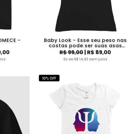
OMECE -
Baby Look - Esse seu peso nas
costas pode ser suas asas
paradas.
9,00
R$ 99,00
| R$ 89,00
uros
6x de R$ 14,83 sem juros
10% OFF