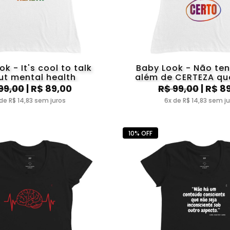
k - It's cool to talk
Baby Look - Não te
ut mental health
além de CERTEZA que
tudo CERTO
99,00
| R$ 89,00
R$ 99,00
| R$ 8
de R$ 14,83 sem juros
6x de R$ 14,83 sem j
10% OFF