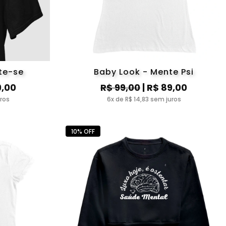
te-se
Baby Look - Mente Psi
9,00
R$ 99,00
| R$ 89,00
uros
6x de R$ 14,83 sem juros
10% OFF