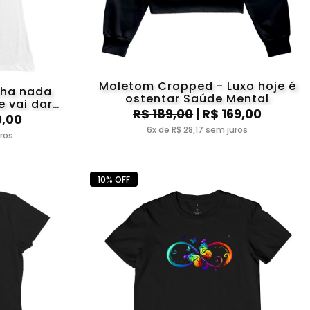
Moletom Cropped - Luxo hoje é
nha nada
ostentar Saúde Mental
 vai dar
R$ 189,00
| R$ 169,00
9,00
6x de R$ 28,17 sem juros
uros
10% OFF