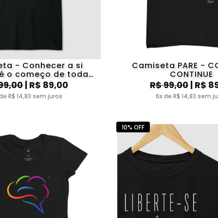
ta - Conhecer a si
Camiseta PARE - C
é o começo de toda
CONTINUE
oria. Aristóteles
99,00
| R$ 89,00
R$ 99,00
| R$ 8
de R$ 14,83 sem juros
6x de R$ 14,83 sem j
10% OFF