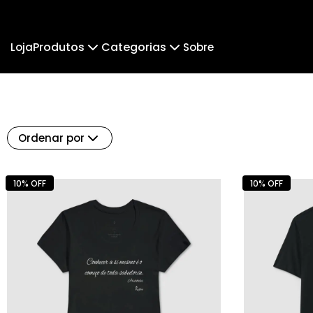
Produtos
Categorias
Loja
Sobre
Camiseta
CAMISETA
Camiseta Infantil
MOL
Cropped Moletom
BABY LOOK
Hoodie Moletom
P
Ordenar por
INFANTIL
SETEMBR
10% OFF
10% OFF