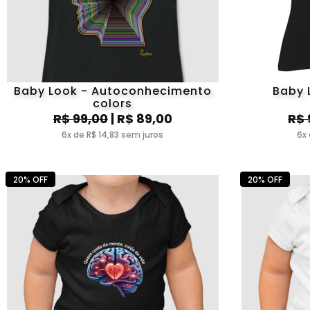
Baby Look - Autoconhecimento
Baby 
colors
R$ 99,00
| R$ 89,00
R$ 
6x de R$ 14,83 sem juros
6x 
20% OFF
20% OFF