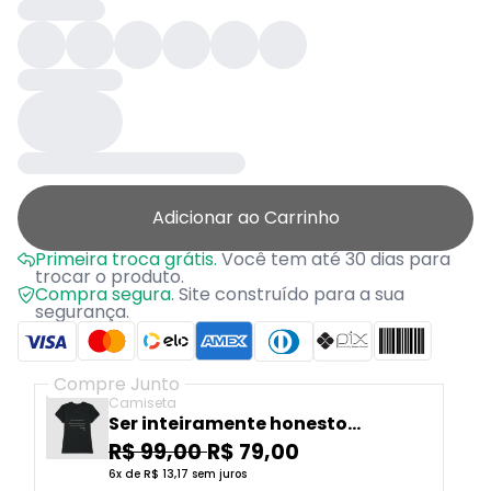
Adicionar ao Carrinho
Primeira troca grátis.
Você tem até 30 dias para
trocar o produto.
Compra segura.
Site construído para a sua
segurança.
Compre Junto
Camiseta
Ser inteiramente honesto
consigo mesmo é um bom
R$ 99,00
R$ 79,00
exercício. Sigmund Freud
6x de R$ 13,17 sem juros