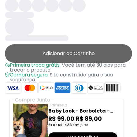
Adicionar ao Carrinho
Primeira troca grátis.
Você tem até 30 dias para
trocar o produto.
Compra segura.
Site construído para a sua
segurança.
Compre Junto
Camiseta
Baby Look - Borboleta -
Mente
R$ 99,00
R$ 89,00
6x de R$ 14,83 sem juros