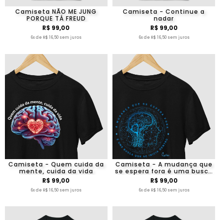
Camiseta NÃO ME JUNG
Camiseta - Continue a
PORQUE TÁ FREUD
nadar
R$ 99,00
R$ 99,00
6x de R$ 16,50 sem juros
6x de R$ 16,50 sem juros
Camiseta - Quem cuida da
Camiseta - A mudança que
mente, cuida da vida
se espera fora é uma busca
que se inicia dentro
R$ 99,00
R$ 99,00
6x de R$ 16,50 sem juros
6x de R$ 16,50 sem juros