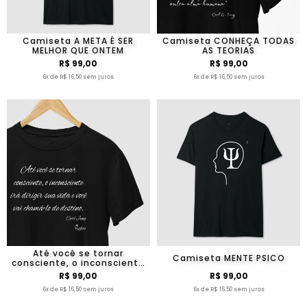
Camiseta A META É SER
Camiseta CONHEÇA TODAS
MELHOR QUE ONTEM
AS TEORIAS
R$ 99,00
R$ 99,00
6x de R$ 16,50 sem juros
6x de R$ 16,50 sem juros
Até você se tornar
Camiseta MENTE PSICO
consciente, o inconsciente
irá dirigir sua vida e você vai
R$ 99,00
R$ 99,00
chamá-lo de destino.
6x de R$ 16,50 sem juros
6x de R$ 16,50 sem juros